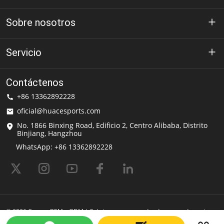
Sobre nosotros
Acerca de Huace
Servicio
Tecnología
política de privacidad
Contáctenos
Solución
+86 13362892228
Condiciones de uso
oficial@huacesports.com
Servicio de envío
No. 1866 Binxing Road, Edificio 2, Centro Alibaba, Distrito
Binjiang, Hangzhou
preguntas frecuentes
WhatsApp: +86 13362892228
© 2026 Cascos OEM y ODM | Fabricante y proveedor de cascos deportivos
| HuaceDeportes Impulsado por Shopastro