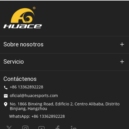
Sobre nosotros
Acerca de Huace
Servicio
Tecnología
política de privacidad
Contáctenos
Solución
+86 13362892228
Condiciones de uso
oficial@huacesports.com
Servicio de envío
No. 1866 Binxing Road, Edificio 2, Centro Alibaba, Distrito
Binjiang, Hangzhou
preguntas frecuentes
WhatsApp: +86 13362892228