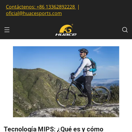
Contáctenos:
+86 13362892228
|
oficial@huacesports.com
Tecnología MIPS: ¿Qué es y cómo