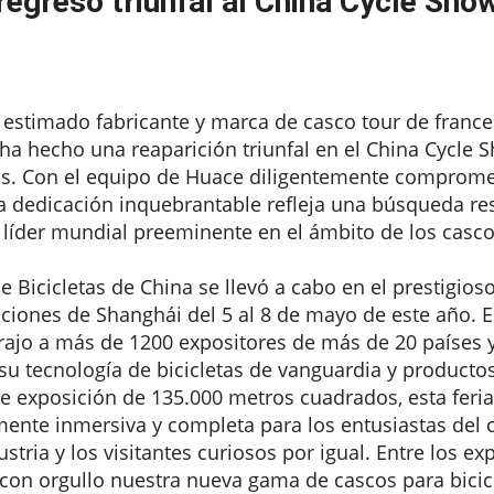
egreso triunfal al China Cycle Sho
l estimado fabricante y
marca de casco tour de france
 ha hecho una reaparición triunfal en el China Cycle
os. Con el equipo de Huace diligentemente compromet
la dedicación inquebrantable refleja una búsqueda re
íder mundial preeminente en el ámbito de los casco
de Bicicletas de China se llevó a cabo en el prestigio
iciones de Shanghái del 5 al 8 de mayo de este año. E
rajo a más de 1200 expositores de más de 20 países y
su tecnología de bicicletas de vanguardia y producto
e exposición de 135.000 metros cuadrados, esta feria
ente inmersiva y completa para los entusiastas del c
ustria y los visitantes curiosos por igual. Entre los e
con orgullo nuestra nueva gama de cascos para bicic