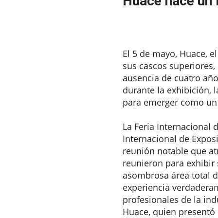
Huace hace un r
2023-05-19
El 5 de mayo, Huace, e
sus cascos superiores,
ausencia de cuatro añ
durante la exhibición, 
para emerger como un l
La Feria Internacional 
Internacional de Expos
reunión notable que at
reunieron para exhibir 
asombrosa área total d
experiencia verdaderam
profesionales de la ind
Huace, quien presentó 