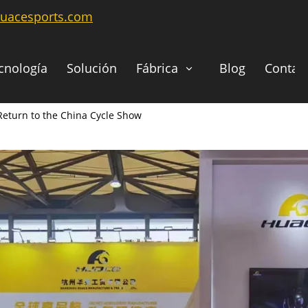
huacesports.com
cnología
Solución
Fábrica
Blog
Contac
eturn to the China Cycle Show