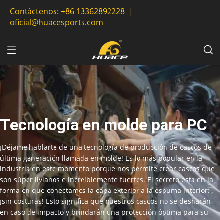
Contáctenos:
+86 13362892228
|
oficial@huacesports.com
Tecnología en molde para PC
¡Déjame hablarte de una tecnología de producción de cascos de
última generación llamada en molde! Es lo más popular en la
industria en este momento porque nos permite crear cascos que
son súper livianos e increíblemente fuertes. El secreto está en la
forma en que conectamos la capa exterior a la espuma interior:
¡sin costuras! Esto significa que nuestros cascos no se desharán
en caso de impacto y brindarán una protección óptima para su