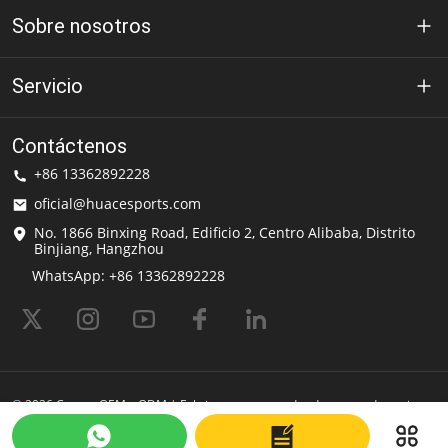
Sobre nosotros
Acerca de Huace
Servicio
Tecnología
política de privacidad
Contáctenos
Solución
+86 13362892228
Condiciones de uso
oficial@huacesports.com
Servicio de envío
No. 1866 Binxing Road, Edificio 2, Centro Alibaba, Distrito
Binjiang, Hangzhou
preguntas frecuentes
WhatsApp: +86 13362892228
© 2026 Cascos OEM y ODM | Fabricante y proveedor de cascos deportivos
| HuaceDeportes Impulsado por Shopastro
Última actualización
2025-06-10