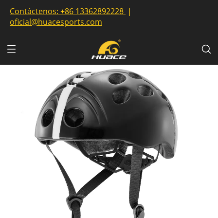
Contáctenos:
+86 13362892228
|
oficial@huacesports.com