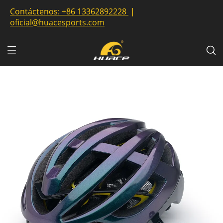
Contáctenos:
+86 13362892228
|
oficial@huacesports.com