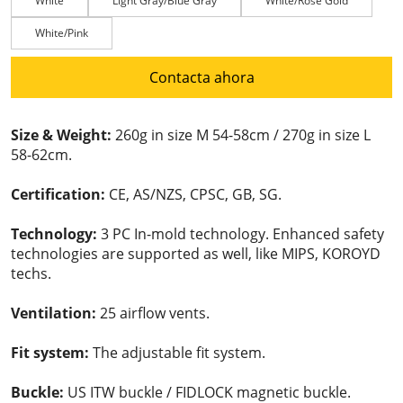
White
Light Gray/Blue Gray
White/Rose Gold
White/Pink
Contacta ahora
Size & Weight:
260g in size M 54-58cm / 270g in size L
58-62cm.
Certification:
CE, AS/NZS, CPSC, GB, SG.
Technology:
3 PC In-mold technology. Enhanced safety
technologies are supported as well, like MIPS, KOROYD
techs.
Ventilation:
25 airflow vents.
Fit system:
The adjustable fit system.
Buckle:
US ITW buckle / FIDLOCK magnetic buckle.