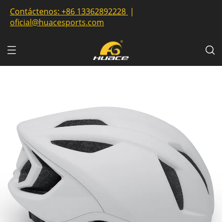
Contáctenos:
+86 13362892228
|
oficial@huacesports.com