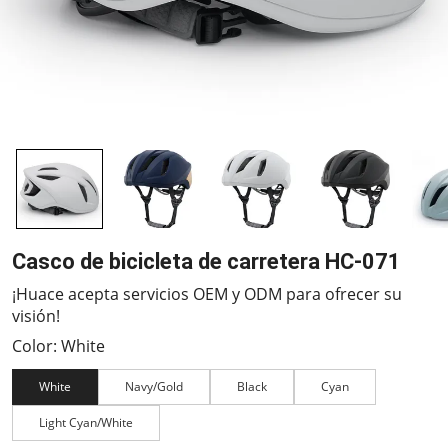
Casco de bicicleta de carretera HC-071
¡Huace acepta servicios OEM y ODM para ofrecer su
visión!
Color: White
White
Navy/Gold
Black
Cyan
Light Cyan/White