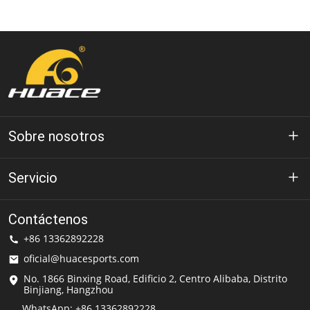
Sobre nosotros
Acerca de Huace
Servicio
Tecnología
política de privacidad
Contáctenos
Solución
+86 13362892228
Condiciones de uso
oficial@huacesports.com
Servicio de envío
No. 1866 Binxing Road, Edificio 2, Centro Alibaba, Distrito
Binjiang, Hangzhou
preguntas frecuentes
WhatsApp: +86 13362892228