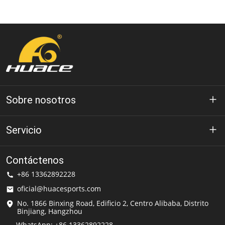
Sobre nosotros
Acerca de Huace
Servicio
Tecnología
política de privacidad
Contáctenos
Solución
+86 13362892228
Condiciones de uso
oficial@huacesports.com
Servicio de envío
No. 1866 Binxing Road, Edificio 2, Centro Alibaba, Distrito
Binjiang, Hangzhou
preguntas frecuentes
WhatsApp: +86 13362892228